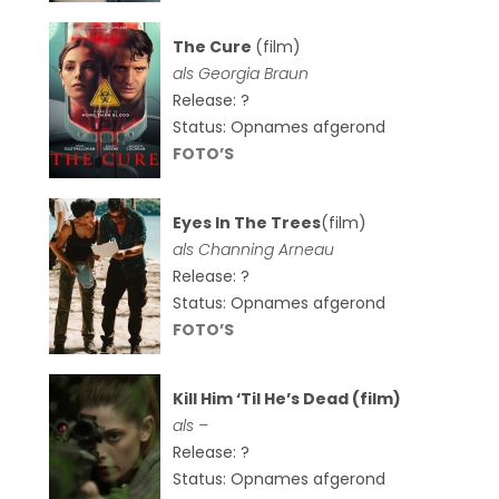
The Cure
(film)
als
Georgia Braun
Release: ?
Status: Opnames afgerond
FOTO’S
Eyes In The Trees
(film)
als Channing Arneau
Release: ?
Status: Opnames afgerond
FOTO’S
Kill Him ‘Til He’s Dead (film)
als –
Release: ?
Status: Opnames afgerond