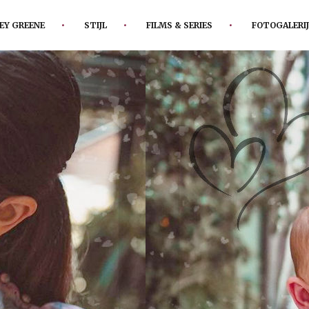
EY GREENE
STIJL
FILMS & SERIES
FOTOGALERIJ