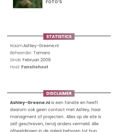
FOTO’S
STATISTICS
Naam:
Ashley-Greene.nl
Beheerder:
Tamara
Sinds:
Februari 2009
Host:
Fansitehost
DISCLAIMER
Ashley-Greene.nl
is een fansite en heeft
daarom ook geen contact met Ashley, haar
managment of projecten.. Alles op de site is
zelf geschreven, tenzij anders vermeld. Alle
afbeeldingen in de galerij behoren tot hun