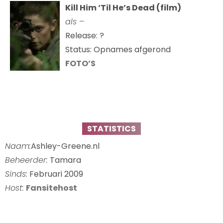
Kill Him ‘Til He’s Dead (film)
als –
Release: ?
Status: Opnames afgerond
FOTO’S
STATISTICS
Naam:
Ashley-Greene.nl
Beheerder:
Tamara
Sinds:
Februari 2009
Host:
Fansitehost