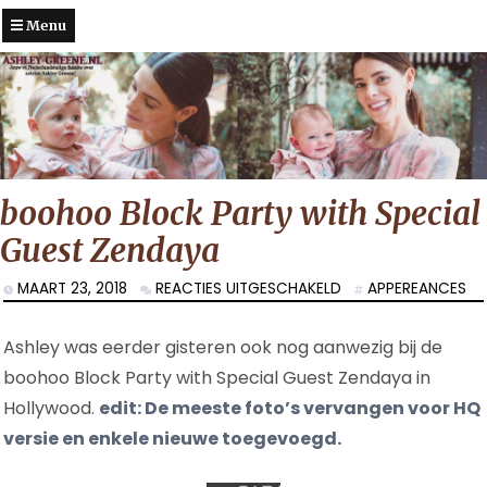
Menu
boohoo Block Party with Special
Guest Zendaya
VOOR
MAART 23, 2018
REACTIES UITGESCHAKELD
APPEREANCES
BOOHOO
BLOCK
Ashley was eerder gisteren ook nog aanwezig bij de
PARTY
WITH
boohoo Block Party with Special Guest Zendaya in
SPECIAL
Hollywood.
edit: De meeste foto’s vervangen voor HQ
GUEST
versie en enkele nieuwe toegevoegd.
ZENDAYA