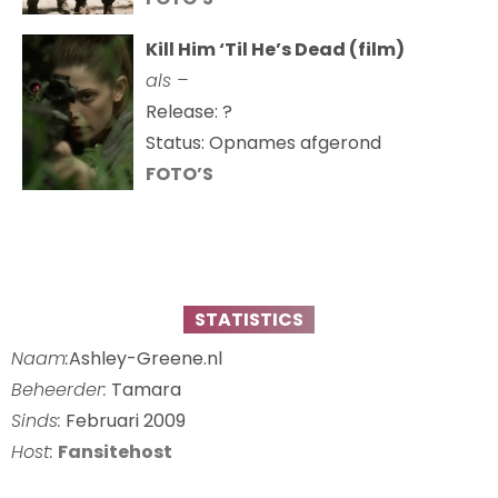
Kill Him ‘Til He’s Dead (film)
als –
Release: ?
Status: Opnames afgerond
FOTO’S
STATISTICS
Naam:
Ashley-Greene.nl
Beheerder:
Tamara
Sinds:
Februari 2009
Host:
Fansitehost