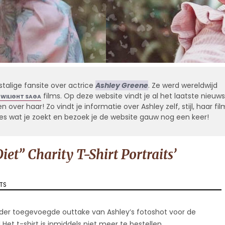
stalige fansite over actrice
Ashley Greene
. Ze werd wereldwijd
films. Op deze website vindt je al het laatste nieuws
TWILIGHT SAGA
 over haar! Zo vindt je informatie over Ashley zelf, stijl, haar fil
alles wat je zoekt en bezoek je de website gauw nog een keer!
et” Charity T-Shirt Portraits’
TS
OM
rder toegevoegde outtake van Ashley’s fotoshot voor de
 Het t-shirt is inmiddels niet meer te bestellen.