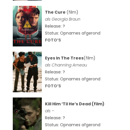
The Cure
(film)
als
Georgia Braun
Release: ?
Status: Opnames afgerond
FOTO’S
Eyes In The Trees
(film)
als Channing Arneau
Release: ?
Status: Opnames afgerond
FOTO’S
Kill Him ‘Til He’s Dead (film)
als –
Release: ?
Status: Opnames afgerond