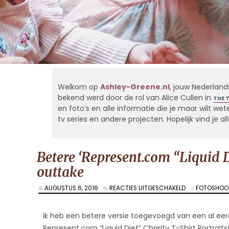
Welkom op
Ashley-Greene.nl
, jouw Nederland
bekend werd door de rol van Alice Cullen in
THE 
en foto’s en alle informatie die je maar wilt weten
tv series en andere projecten. Hopelijk vind je 
Betere ‘Represent.com “Liquid Di
outtake
VOOR
AUGUSTUS 6, 2016
REACTIES UITGESCHAKELD
FOTOSHOO
BETERE
‘REPRESENT.C
“LIQUID
Ik heb een betere versie toegevoegd van een al ee
DIET”
Represent.com “Liquid Diet” Charity T-Shirt Portraits!