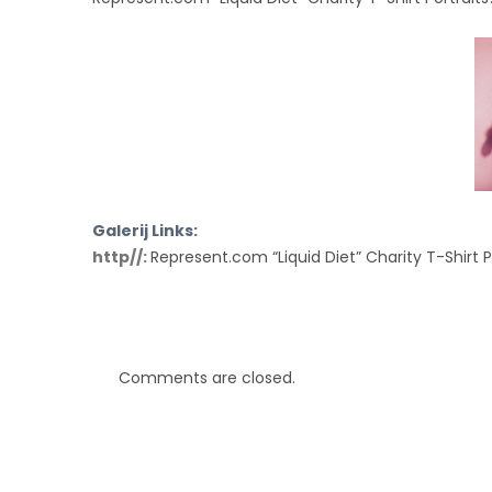
CHARITY
T-
SHIRT
PORTRAITS’
OUTTAKE
Galerij Links:
http//:
Represent.com “Liquid Diet” Charity T-Shirt P
Comments are closed.