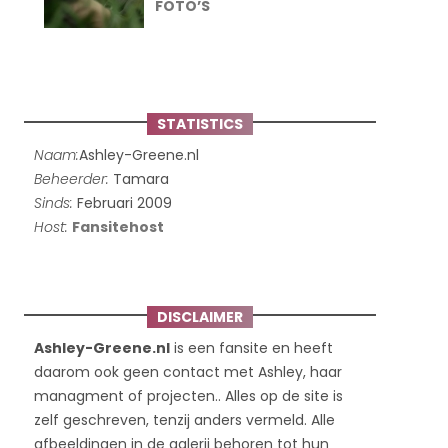
FOTO’S
STATISTICS
Naam:
Ashley-Greene.nl
Beheerder:
Tamara
Sinds:
Februari 2009
Host:
Fansitehost
DISCLAIMER
Ashley-Greene.nl
is een fansite en heeft
daarom ook geen contact met Ashley, haar
managment of projecten.. Alles op de site is
zelf geschreven, tenzij anders vermeld. Alle
afbeeldingen in de galerij behoren tot hun