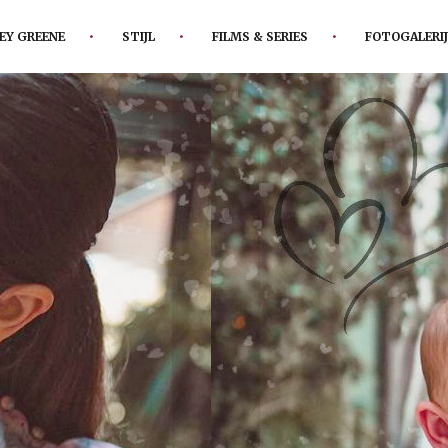
EY GREENE
STIJL
FILMS & SERIES
FOTOGALERIJ