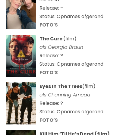
Release: –
Status: Opnames afgerond
FOTO’S
The Cure
(film)
als
Georgia Braun
Release: ?
Status: Opnames afgerond
FOTO’S
Eyes In The Trees
(film)
als Channing Arneau
Release: ?
Status: Opnames afgerond
FOTO’S
Kill Him ‘Til He’s Dead (film)