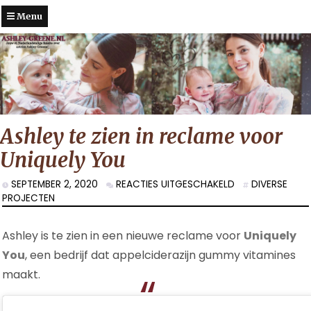
Menu
Ashley te zien in reclame voor
Uniquely You
VOOR
SEPTEMBER 2, 2020
REACTIES UITGESCHAKELD
DIVERSE
ASHLEY
PROJECTEN
TE
ZIEN
Ashley is te zien in een nieuwe reclame voor
Uniquely
IN
RECLAME
You
, een bedrijf dat appelciderazijn gummy vitamines
VOOR
maakt.
UNIQUELY
YOU