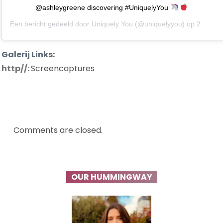
@ashleygreene discovering #UniquelyYou
Een bericht gedeeld door
Uniquely You
(@uniquelyyou) op
2 Sep 2020 om 10:21 (PDT)
Galerij Links:
http//:
Screencaptures
Comments are closed.
OUR HUMMINGWAY