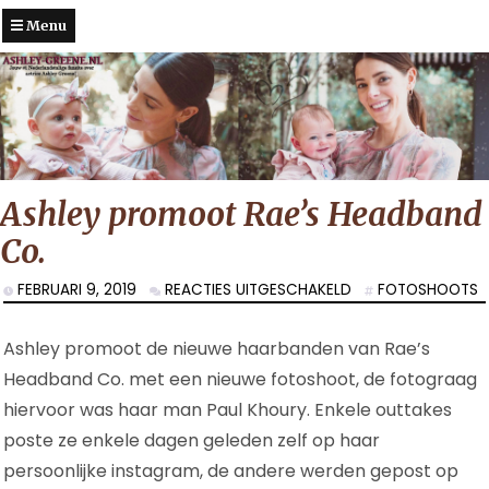
Menu
Ashley promoot Rae’s Headband
Co.
VOOR
FEBRUARI 9, 2019
REACTIES UITGESCHAKELD
FOTOSHOOTS
ASHLEY
PROMOOT
Ashley promoot de nieuwe haarbanden van Rae’s
RAE’S
HEADBAND
Headband Co. met een nieuwe fotoshoot, de fotograag
CO.
hiervoor was haar man Paul Khoury. Enkele outtakes
poste ze enkele dagen geleden zelf op haar
persoonlijke instagram, de andere werden gepost op