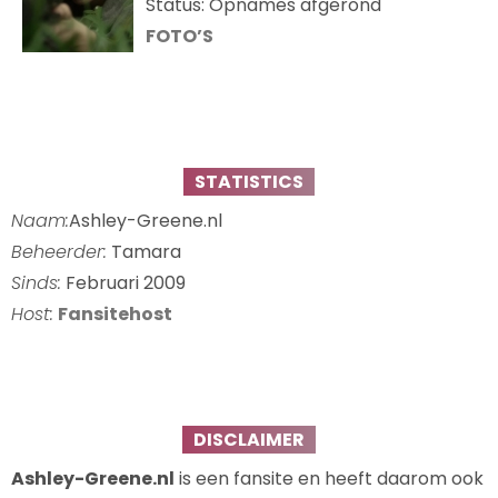
Status: Opnames afgerond
FOTO’S
STATISTICS
Naam:
Ashley-Greene.nl
Beheerder:
Tamara
Sinds:
Februari 2009
Host:
Fansitehost
DISCLAIMER
Ashley-Greene.nl
is een fansite en heeft daarom ook