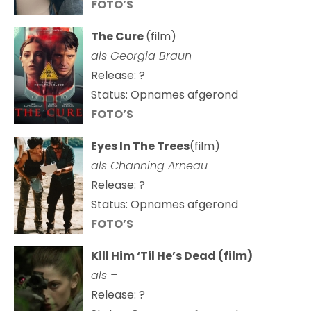
FOTO’S
The Cure
(film)
als
Georgia Braun
Release: ?
Status: Opnames afgerond
FOTO’S
Eyes In The Trees
(film)
als Channing Arneau
Release: ?
Status: Opnames afgerond
FOTO’S
Kill Him ‘Til He’s Dead (film)
als –
Release: ?