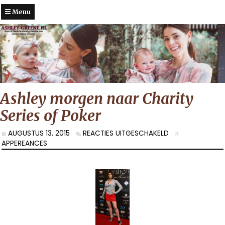
Menu
Ashley morgen naar Charity
Series of Poker
VOOR
AUGUSTUS 13, 2015
REACTIES UITGESCHAKELD
ASHLEY
APPEREANCES
MORGEN
NAAR
CHARITY
SERIES
OF
POKER