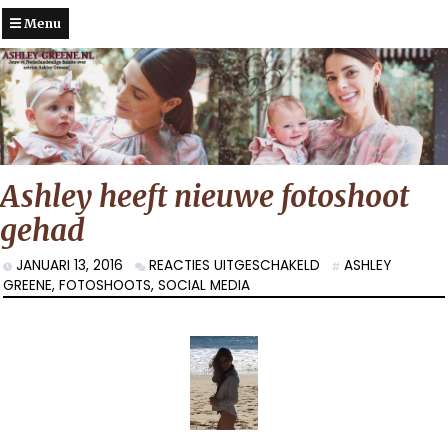
Menu
Ashley heeft nieuwe fotoshoot
gehad
VOOR
JANUARI 13, 2016
REACTIES UITGESCHAKELD
ASHLEY
ASHLEY
GREENE
,
FOTOSHOOTS
,
SOCIAL MEDIA
HEEFT
NIEUWE
FOTOSHOOT
GEHAD