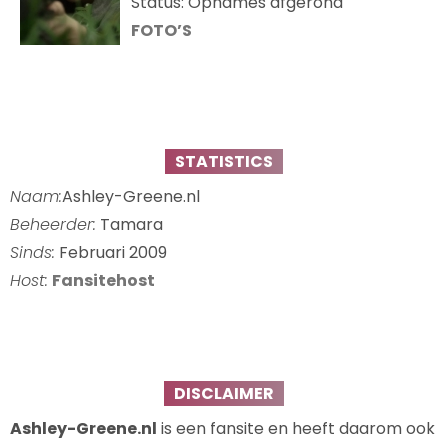
Status: Opnames afgerond
FOTO’S
STATISTICS
Naam:
Ashley-Greene.nl
Beheerder:
Tamara
Sinds:
Februari 2009
Host:
Fansitehost
DISCLAIMER
Ashley-Greene.nl
is een fansite en heeft daarom ook