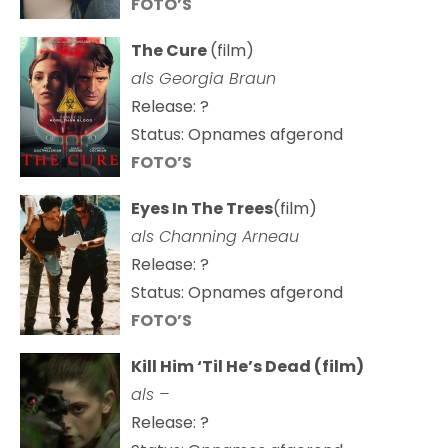
FOTO’S
The Cure
(film)
als
Georgia Braun
Release: ?
Status: Opnames afgerond
FOTO’S
Eyes In The Trees
(film)
als Channing Arneau
Release: ?
Status: Opnames afgerond
FOTO’S
Kill Him ‘Til He’s Dead (film)
als –
Release: ?