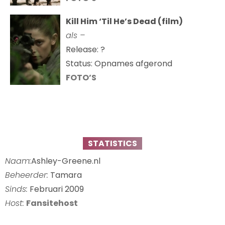
Kill Him ‘Til He’s Dead (film)
als –
Release: ?
Status: Opnames afgerond
FOTO’S
STATISTICS
Naam:
Ashley-Greene.nl
Beheerder:
Tamara
Sinds:
Februari 2009
Host:
Fansitehost