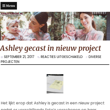
Menu
Ashley gecast in nieuw project
VOOR
SEPTEMBER 21, 2017
REACTIES UITGESCHAKELD
DIVERSE
ASHLEY
PROJECTEN
GECAST
IN
NIEUW
PROJECT
Het lijkt erop dat Ashley is gecast in een nieuw project
nadat er verschillende foto’s verschenen op haar