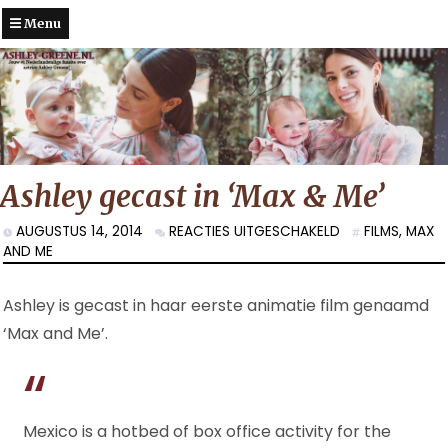
Menu
Ashley gecast in ‘Max & Me’
VOOR
AUGUSTUS 14, 2014
REACTIES UITGESCHAKELD
FILMS
,
MAX
ASHLEY
AND ME
GECAST
IN
Ashley is gecast in haar eerste animatie film genaamd
‘MAX
&
‘Max and Me’.
ME’
Mexico is a hotbed of box office activity for the