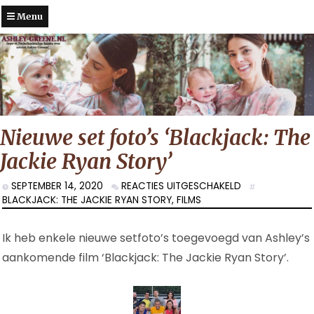
Menu
Nieuwe set foto’s ‘Blackjack: The
Jackie Ryan Story’
VOOR
SEPTEMBER 14, 2020
REACTIES UITGESCHAKELD
NIEUWE
BLACKJACK: THE JACKIE RYAN STORY
,
FILMS
SET
FOTO’S
Ik heb enkele nieuwe setfoto’s toegevoegd van Ashley’s
‘BLACKJACK:
THE
aankomende film ‘Blackjack: The Jackie Ryan Story’.
JACKIE
RYAN
STORY’