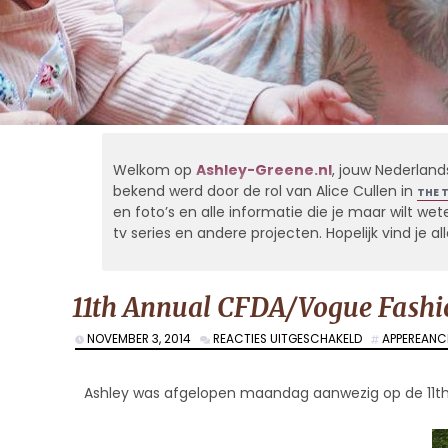
Welkom op
Ashley-Greene.nl
, jouw Nederland
bekend werd door de rol van Alice Cullen in
THE 
en foto’s en alle informatie die je maar wilt weten
tv series en andere projecten. Hopelijk vind je 
11th Annual CFDA/Vogue Fash
VOOR
NOVEMBER 3, 2014
REACTIES UITGESCHAKELD
APPEREANC
11TH
ANNUAL
CFDA/VOGUE
Ashley was afgelopen maandag aanwezig op de 11t
FASHION
FUND
AWARDS