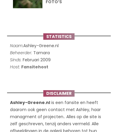
FOTO’S
STATISTICS
Naam:
Ashley-Greene.nl
Beheerder:
Tamara
Sinds:
Februari 2009
Host:
Fansitehost
DISCLAIMER
Ashley-Greene.nl
is een fansite en heeft
daarom ook geen contact met Ashley, haar
managment of projecten.. Alles op de site is
zelf geschreven, tenzij anders vermeld. Alle
afbeeldingen in de galerij behoren tot hun