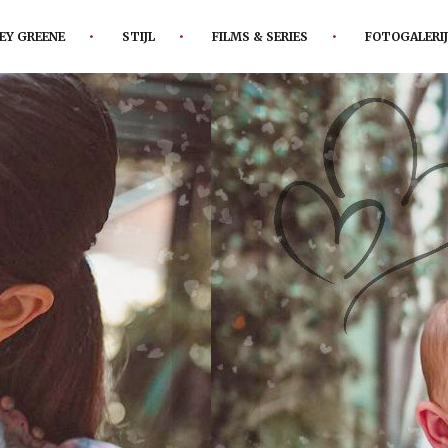
EY GREENE
STIJL
FILMS & SERIES
FOTOGALERIJ