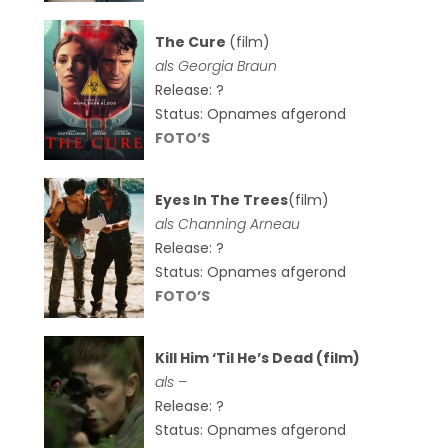
The Cure
(film)
als
Georgia Braun
Release: ?
Status: Opnames afgerond
FOTO’S
Eyes In The Trees
(film)
als Channing Arneau
Release: ?
Status: Opnames afgerond
FOTO’S
Kill Him ‘Til He’s Dead (film)
als –
Release: ?
Status: Opnames afgerond