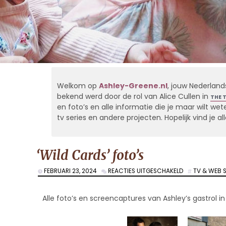
Welkom op
Ashley-Greene.nl
, jouw Nederland
bekend werd door de rol van Alice Cullen in
THE 
en foto’s en alle informatie die je maar wilt weten
tv series en andere projecten. Hopelijk vind je 
‘Wild Cards’ foto’s
VOOR
FEBRUARI 23, 2024
REACTIES UITGESCHAKELD
TV & WEB S
‘WILD
CARDS’
FOTO’S
Alle foto’s en screencaptures van Ashley’s gastrol in 