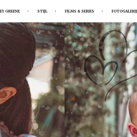
EY GREENE
STIJL
FILMS & SERIES
FOTOGALERIJ