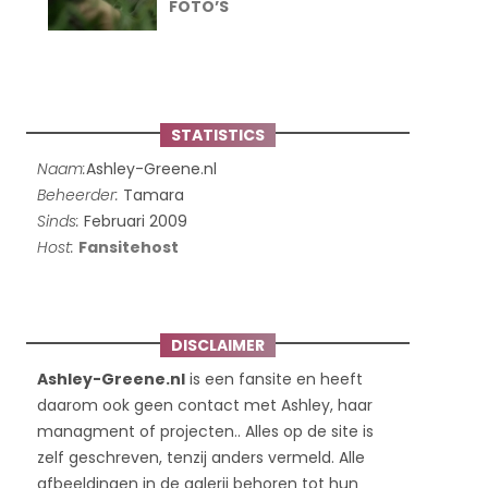
FOTO’S
STATISTICS
Naam:
Ashley-Greene.nl
Beheerder:
Tamara
Sinds:
Februari 2009
Host:
Fansitehost
DISCLAIMER
Ashley-Greene.nl
is een fansite en heeft
daarom ook geen contact met Ashley, haar
managment of projecten.. Alles op de site is
zelf geschreven, tenzij anders vermeld. Alle
afbeeldingen in de galerij behoren tot hun