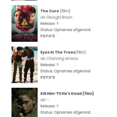
The Cure
(film)
als
Georgia Braun
Release: ?
Status: Opnames afgerond
FOTO’S
Eyes In The Trees
(film)
als Channing Arneau
Release: ?
Status: Opnames afgerond
FOTO’S
Kill Him ‘Til He’s Dead (film)
als –
Release: ?
Status: Opnames afgerond