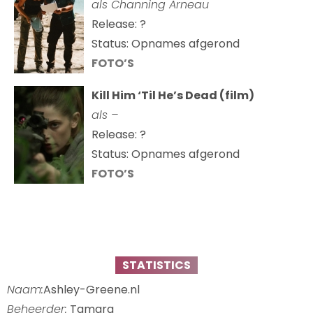
als Channing Arneau
Release: ?
Status: Opnames afgerond
FOTO’S
Kill Him ‘Til He’s Dead (film)
als –
Release: ?
Status: Opnames afgerond
FOTO’S
STATISTICS
Naam:
Ashley-Greene.nl
Beheerder:
Tamara