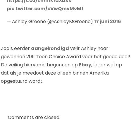
https://t.co/ZmmkfaXbXk
pic.twitter.com/cVwQmvMvMf
— Ashley Greene (@AshleyMGreene)
17 juni 2016
Zoals eerder
aangekondigd
veilt Ashley haar
gewonnen 2011 Teen Choice Award voor het goede doel!
De veiling hiervan is begonnen op
Ebay
, let er wel op
dat als je meedoet deze alleen binnen Amerika
opgestuurd wordt.
Comments are closed.