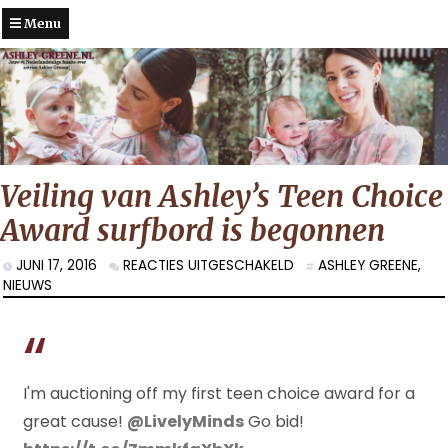
Menu
Veiling van Ashley’s Teen Choice
Award surfbord is begonnen
VOOR
JUNI 17, 2016
REACTIES UITGESCHAKELD
ASHLEY GREENE
,
VEILING
NIEUWS
VAN
ASHLEY’S
TEEN
CHOICE
AWARD
I'm auctioning off my first teen choice award for a
SURFBORD
great cause!
@LivelyMinds
Go bid!
IS
BEGONNEN