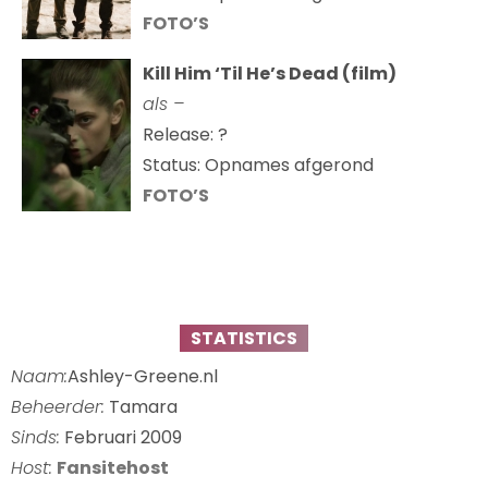
FOTO’S
Kill Him ‘Til He’s Dead (film)
als –
Release: ?
Status: Opnames afgerond
FOTO’S
STATISTICS
Naam:
Ashley-Greene.nl
Beheerder:
Tamara
Sinds:
Februari 2009
Host:
Fansitehost