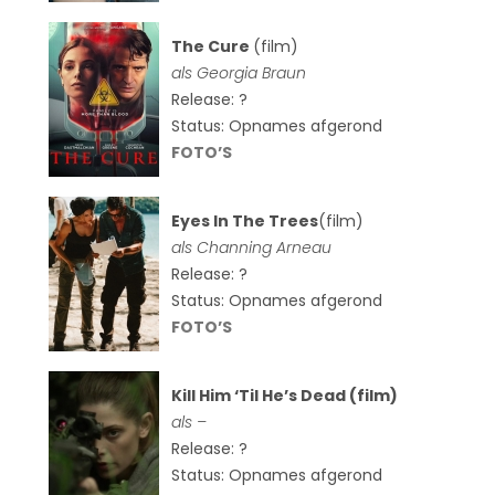
The Cure
(film)
als
Georgia Braun
Release: ?
Status: Opnames afgerond
FOTO’S
Eyes In The Trees
(film)
als Channing Arneau
Release: ?
Status: Opnames afgerond
FOTO’S
Kill Him ‘Til He’s Dead (film)
als –
Release: ?
Status: Opnames afgerond