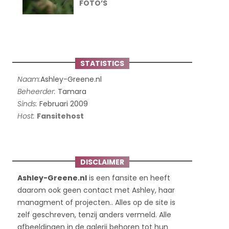
FOTO’S
STATISTICS
Naam:
Ashley-Greene.nl
Beheerder:
Tamara
Sinds:
Februari 2009
Host:
Fansitehost
DISCLAIMER
Ashley-Greene.nl
is een fansite en heeft
daarom ook geen contact met Ashley, haar
managment of projecten.. Alles op de site is
zelf geschreven, tenzij anders vermeld. Alle
afbeeldingen in de galerij behoren tot hun