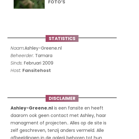
FOTO’S
STATISTICS
Naam:
Ashley-Greene.nl
Beheerder:
Tamara
Sinds:
Februari 2009
Host:
Fansitehost
DISCLAIMER
Ashley-Greene.nl
is een fansite en heeft
daarom ook geen contact met Ashley, haar
managment of projecten.. Alles op de site is
zelf geschreven, tenzij anders vermeld. Alle
afbeeldingen in de galerij behoren tot hun