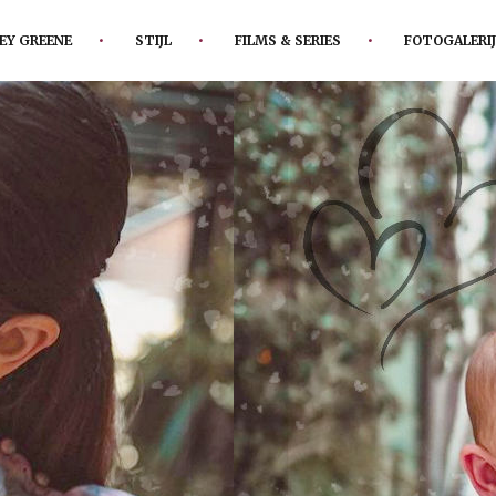
EY GREENE
STIJL
FILMS & SERIES
FOTOGALERIJ