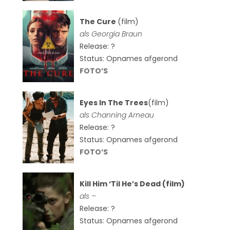
The Cure
(film)
als
Georgia Braun
Release: ?
Status: Opnames afgerond
FOTO’S
Eyes In The Trees
(film)
als Channing Arneau
Release: ?
Status: Opnames afgerond
FOTO’S
Kill Him ‘Til He’s Dead (film)
als –
Release: ?
Status: Opnames afgerond