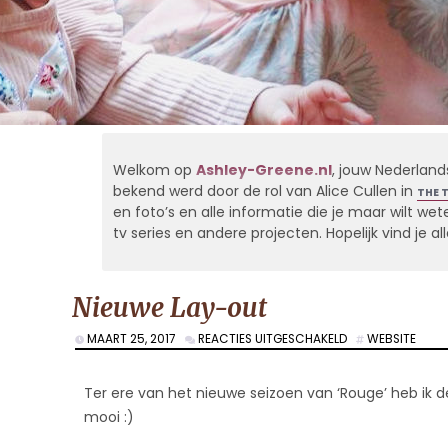
Welkom op
Ashley-Greene.nl
, jouw Nederland
bekend werd door de rol van Alice Cullen in
THE 
en foto’s en alle informatie die je maar wilt weten
tv series en andere projecten. Hopelijk vind je 
Nieuwe Lay-out
VOOR
MAART 25, 2017
REACTIES UITGESCHAKELD
WEBSITE
NIEUWE
LAY-
OUT
Ter ere van het nieuwe seizoen van ‘Rouge’ heb ik de
mooi :)