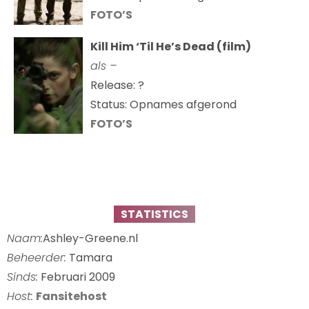
FOTO’S
Kill Him ‘Til He’s Dead (film)
als –
Release: ?
Status: Opnames afgerond
FOTO’S
STATISTICS
Naam:
Ashley-Greene.nl
Beheerder:
Tamara
Sinds:
Februari 2009
Host:
Fansitehost