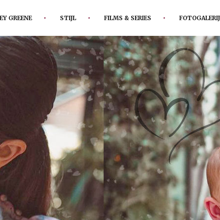
EY GREENE
STIJL
FILMS & SERIES
FOTOGALERIJ