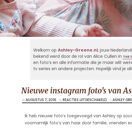
Welkom op
Ashley-Greene.nl
, jouw Nederland
bekend werd door de rol van Alice Cullen in
THE 
en foto’s en alle informatie die je maar wilt weten
tv series en andere projecten. Hopelijk vind je 
Nieuwe instagram foto’s van As
VOOR
AUGUSTUS 7, 2016
REACTIES UITGESCHAKELD
ASHLEY GR
NIEUWE
INSTAGRAM
FOTO’S
Ik heb nieuwe foto’s toegevoegd van Ashley op soci
VAN
voornamlijk foto’s van haar door familie, vrienden ect.
ASHLEY
EN