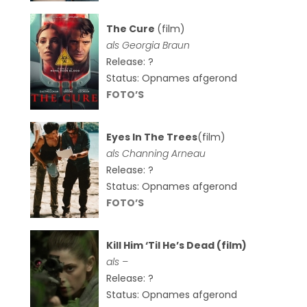
The Cure
(film)
als
Georgia Braun
Release: ?
Status: Opnames afgerond
FOTO’S
Eyes In The Trees
(film)
als Channing Arneau
Release: ?
Status: Opnames afgerond
FOTO’S
Kill Him ‘Til He’s Dead (film)
als –
Release: ?
Status: Opnames afgerond