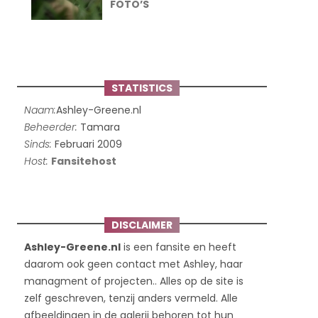
FOTO’S
STATISTICS
Naam:
Ashley-Greene.nl
Beheerder:
Tamara
Sinds:
Februari 2009
Host:
Fansitehost
DISCLAIMER
Ashley-Greene.nl
is een fansite en heeft
daarom ook geen contact met Ashley, haar
managment of projecten.. Alles op de site is
zelf geschreven, tenzij anders vermeld. Alle
afbeeldingen in de galerij behoren tot hun