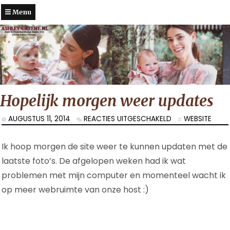
Menu
Hopelijk morgen weer updates
VOOR
AUGUSTUS 11, 2014
REACTIES UITGESCHAKELD
WEBSITE
HOPELIJK
MORGEN
Ik hoop morgen de site weer te kunnen updaten met de
WEER
UPDATES
laatste foto’s. De afgelopen weken had ik wat
problemen met mijn computer en momenteel wacht ik
op meer webruimte van onze host :)