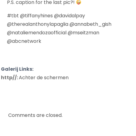
P.S. caption for the last pic?!
#tbt @tiffanyhines @davidalpay
@therealanthonylapaglia @annabeth_gish
@nataliemendozaofficial @mseitzman
@abcnetwork
Galerij Links:
http//:
Achter de schermen
Comments are closed.