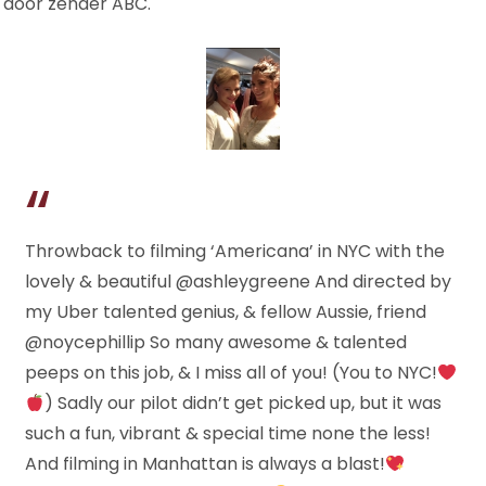
door zender ABC.
Throwback to filming ‘Americana’ in NYC with the
lovely & beautiful @ashleygreene And directed by
my Uber talented genius, & fellow Aussie, friend
@noycephillip So many awesome & talented
peeps on this job, & I miss all of you! (You to NYC!
) Sadly our pilot didn’t get picked up, but it was
such a fun, vibrant & special time none the less!
And filming in Manhattan is always a blast!