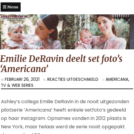
Menu
Emilie DeRavin deelt set foto’s
‘Americana’
VOOR
FEBRUARI 26, 2021
REACTIES UITGESCHAKELD
AMERICANA
,
EMILIE
TV & WEB SERIES
DERAVIN
DEELT
Ashley’s collega Emilie DeRavin in de nooit uitgezonden
SET
FOTO’S
pilotserie ‘Americana’ heeft enkele setfoto’s gedeeld
‘AMERICANA’
op haar Instagram. Opnames vonden in 2012 plaats is
New York, maar helaas werd de serie nooit opgepakt