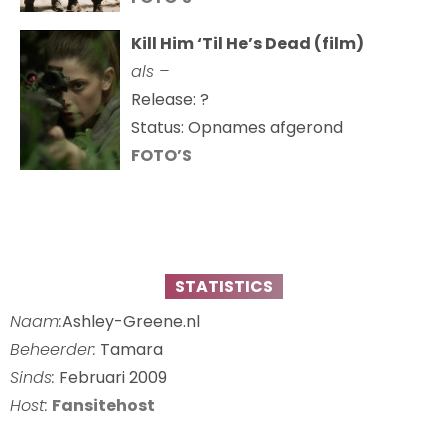
Kill Him ‘Til He’s Dead (film)
als –
Release: ?
Status: Opnames afgerond
FOTO’S
STATISTICS
Naam:
Ashley-Greene.nl
Beheerder:
Tamara
Sinds:
Februari 2009
Host:
Fansitehost