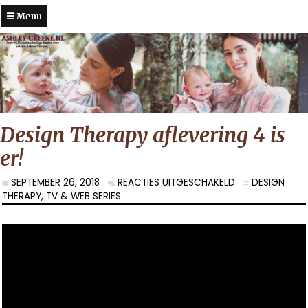
Menu
Design Therapy aflevering 4 is
er!
VOOR
SEPTEMBER 26, 2018
REACTIES UITGESCHAKELD
DESIGN
DESIGN
THERAPY
,
TV & WEB SERIES
THERAPY
AFLEVERING
4
IS
ER!