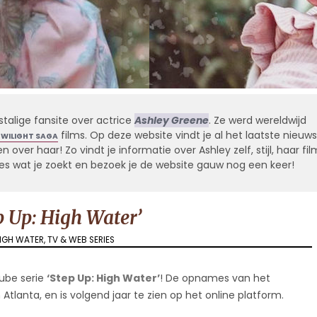
stalige fansite over actrice
Ashley Greene
. Ze werd wereldwijd
films. Op deze website vindt je al het laatste nieuws
TWILIGHT SAGA
 over haar! Zo vindt je informatie over Ashley zelf, stijl, haar fil
alles wat je zoekt en bezoek je de website gauw nog een keer!
p Up: High Water’
HIGH WATER
,
TV & WEB SERIES
Tube serie
‘Step Up: High Water’
! De opnames van het
lanta, en is volgend jaar te zien op het online platform.