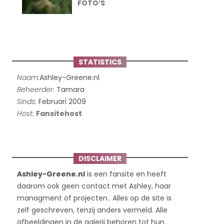
FOTO’S
STATISTICS
Naam:
Ashley-Greene.nl
Beheerder:
Tamara
Sinds:
Februari 2009
Host:
Fansitehost
DISCLAIMER
Ashley-Greene.nl
is een fansite en heeft
daarom ook geen contact met Ashley, haar
managment of projecten.. Alles op de site is
zelf geschreven, tenzij anders vermeld. Alle
afbeeldingen in de galerij behoren tot hun