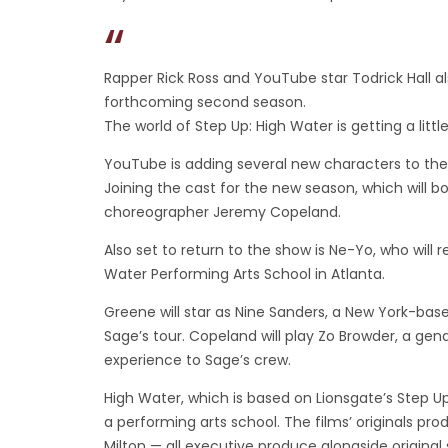
HIGH
WATER’
Rapper Rick Ross and YouTube star Todrick Hall 
forthcoming second season.
The world of Step Up: High Water is getting a little
YouTube is adding several new characters to th
Joining the cast for the new season, which will b
choreographer Jeremy Copeland.
Also set to return to the show is Ne-Yo, who will 
Water Performing Arts School in Atlanta.
Greene will star as Nine Sanders, a New York-base
Sage’s tour. Copeland will play Zo Browder, a gen
experience to Sage’s crew.
High Water, which is based on Lionsgate’s Step Up
a performing arts school. The films’ originals 
Milton — all executive produce alongside origin