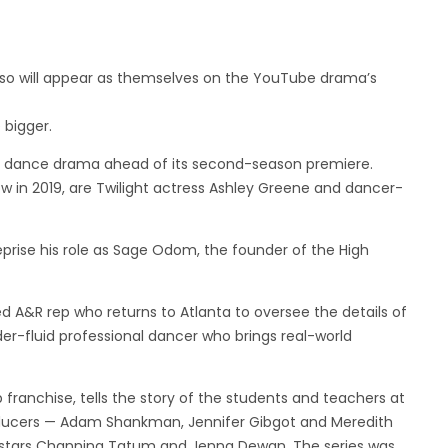
also will appear as themselves on the YouTube drama’s
 bigger.
e dance drama ahead of its second-season premiere.
ow in 2019, are Twilight actress Ashley Greene and dancer-
reprise his role as Sage Odom, the founder of the High
d A&R rep who returns to Atlanta to oversee the details of
der-fluid professional dancer who brings real-world
 franchise, tells the story of the students and teachers at
producers — Adam Shankman, Jennifer Gibgot and Meredith
al stars Channing Tatum and Jenna Dewan. The series was