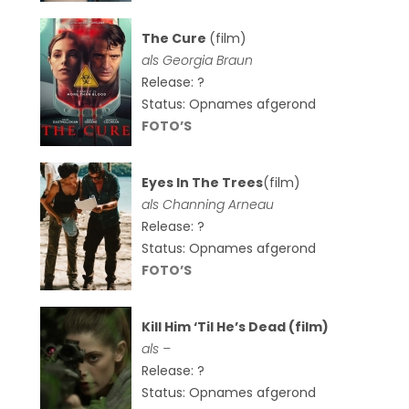
The Cure
(film)
als
Georgia Braun
Release: ?
Status: Opnames afgerond
FOTO’S
Eyes In The Trees
(film)
als Channing Arneau
Release: ?
Status: Opnames afgerond
FOTO’S
Kill Him ‘Til He’s Dead (film)
als –
Release: ?
Status: Opnames afgerond