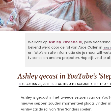
Welkom op
Ashley-Greene.nl
, jouw Nederland
bekend werd door de rol van Alice Cullen in
THE 
en foto’s en alle informatie die je maar wilt weten
tv series en andere projecten. Hopelijk vind je 
Ashley gecast in YouTube’s ‘Ste
VOOR
AUGUSTUS 28, 2018
REACTIES UITGESCHAKELD
STEP UP: 
ASHLEY
GECAST
IN
Ashley is gecast in het tweede seizoen van de You
YOUTUBE’S
nieuwe seizoen zouden momenteel plaats vinden in At
‘STEP
Ashley zal de rol van Nine Sanders spelen.
UP: