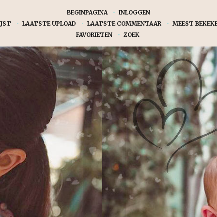
BEGINPAGINA
•
INLOGGEN
JST
•
LAATSTE UPLOAD
•
LAATSTE COMMENTAAR
•
MEEST BEKEK
FAVORIETEN
•
ZOEK