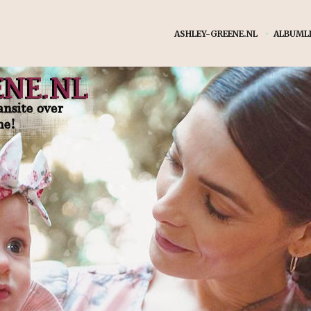
ASHLEY-GREENE.NL
•
ALBUMLI