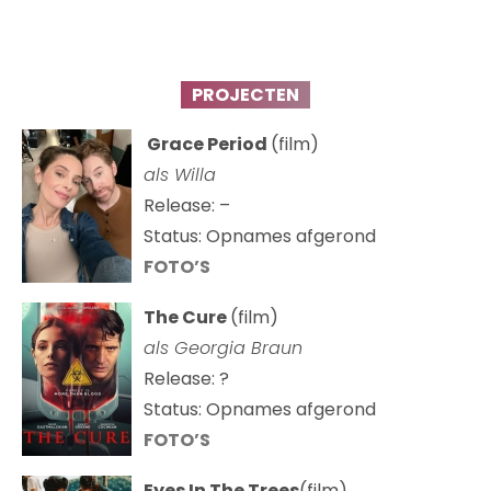
PROJECTEN
Grace Period
(film)
als Willa
Release: –
Status: Opnames afgerond
FOTO’S
The Cure
(film)
als
Georgia Braun
Release: ?
Status: Opnames afgerond
FOTO’S
Eyes In The Trees
(film)