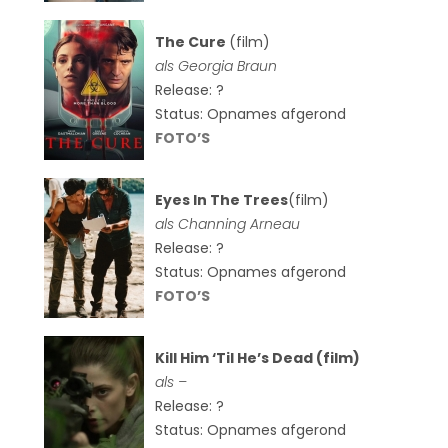
The Cure
(film)
als
Georgia Braun
Release: ?
Status: Opnames afgerond
FOTO’S
Eyes In The Trees
(film)
als Channing Arneau
Release: ?
Status: Opnames afgerond
FOTO’S
Kill Him ‘Til He’s Dead (film)
als –
Release: ?
Status: Opnames afgerond