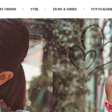
EY GREENE
STIJL
FILMS & SERIES
FOTOGALERIJ