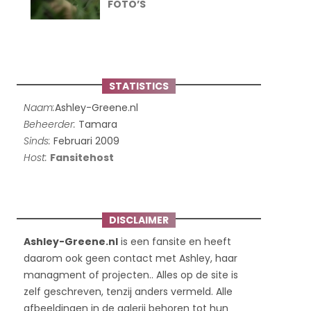
FOTO’S
STATISTICS
Naam:
Ashley-Greene.nl
Beheerder:
Tamara
Sinds:
Februari 2009
Host:
Fansitehost
DISCLAIMER
Ashley-Greene.nl
is een fansite en heeft
daarom ook geen contact met Ashley, haar
managment of projecten.. Alles op de site is
zelf geschreven, tenzij anders vermeld. Alle
afbeeldingen in de galerij behoren tot hun