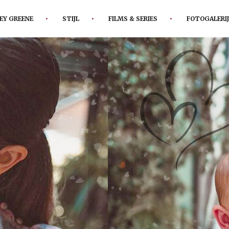
EY GREENE
STIJL
FILMS & SERIES
FOTOGALERIJ