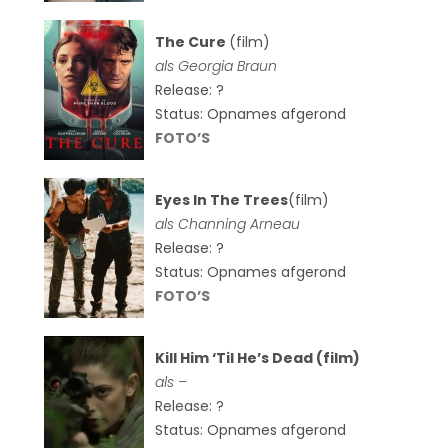
The Cure
(film)
als
Georgia Braun
Release: ?
Status: Opnames afgerond
FOTO’S
Eyes In The Trees
(film)
als Channing Arneau
Release: ?
Status: Opnames afgerond
FOTO’S
Kill Him ‘Til He’s Dead (film)
als –
Release: ?
Status: Opnames afgerond