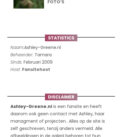
FOTO’S
STATISTICS
Naam:
Ashley-Greene.nl
Beheerder:
Tamara
Sinds:
Februari 2009
Host:
Fansitehost
DISCLAIMER
Ashley-Greene.nl
is een fansite en heeft
daarom ook geen contact met Ashley, haar
managment of projecten.. Alles op de site is
zelf geschreven, tenzij anders vermeld. Alle
afbeeldingen in de galerij behoren tot hun