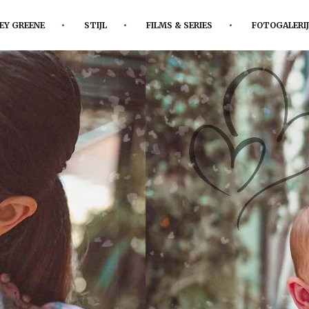
EY GREENE
STIJL
FILMS & SERIES
FOTOGALERIJ