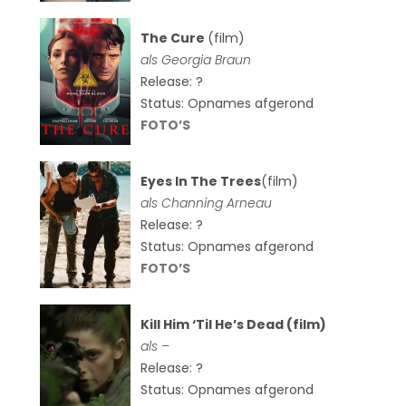
The Cure
(film)
als
Georgia Braun
Release: ?
Status: Opnames afgerond
FOTO’S
Eyes In The Trees
(film)
als Channing Arneau
Release: ?
Status: Opnames afgerond
FOTO’S
Kill Him ‘Til He’s Dead (film)
als –
Release: ?
Status: Opnames afgerond