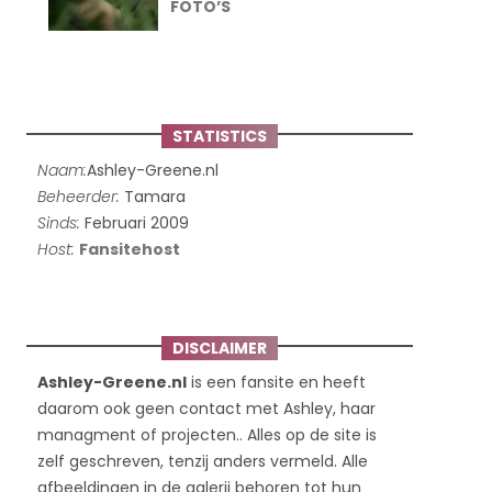
FOTO’S
STATISTICS
Naam:
Ashley-Greene.nl
Beheerder:
Tamara
Sinds:
Februari 2009
Host:
Fansitehost
DISCLAIMER
Ashley-Greene.nl
is een fansite en heeft
daarom ook geen contact met Ashley, haar
managment of projecten.. Alles op de site is
zelf geschreven, tenzij anders vermeld. Alle
afbeeldingen in de galerij behoren tot hun