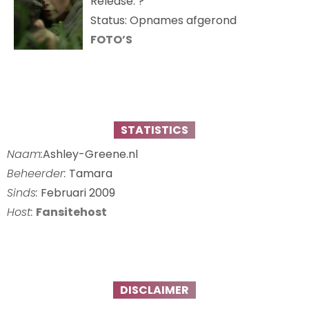
Release: ?
Status: Opnames afgerond
FOTO’S
STATISTICS
Naam:
Ashley-Greene.nl
Beheerder:
Tamara
Sinds:
Februari 2009
Host:
Fansitehost
DISCLAIMER