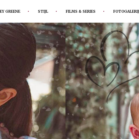
EY GREENE
STIJL
FILMS & SERIES
FOTOGALERIJ