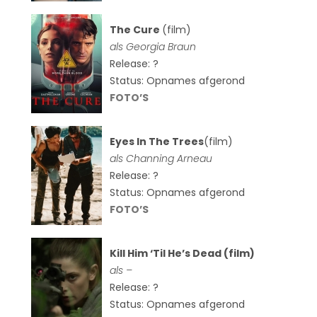
The Cure
(film)
als
Georgia Braun
Release: ?
Status: Opnames afgerond
FOTO’S
Eyes In The Trees
(film)
als Channing Arneau
Release: ?
Status: Opnames afgerond
FOTO’S
Kill Him ‘Til He’s Dead (film)
als –
Release: ?
Status: Opnames afgerond