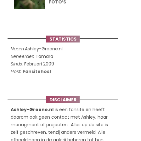
FOTO’S
STATISTICS
Naam:
Ashley-Greene.nl
Beheerder:
Tamara
Sinds:
Februari 2009
Host:
Fansitehost
DISCLAIMER
Ashley-Greene.nl
is een fansite en heeft
daarom ook geen contact met Ashley, haar
managment of projecten.. Alles op de site is
zelf geschreven, tenzij anders vermeld. Alle
afbeeldingen in de galerij behoren tot hun