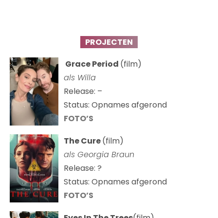
PROJECTEN
Grace Period
(film)
als Willa
Release: –
Status: Opnames afgerond
FOTO’S
The Cure
(film)
als
Georgia Braun
Release: ?
Status: Opnames afgerond
FOTO’S
Eyes In The Trees
(film)