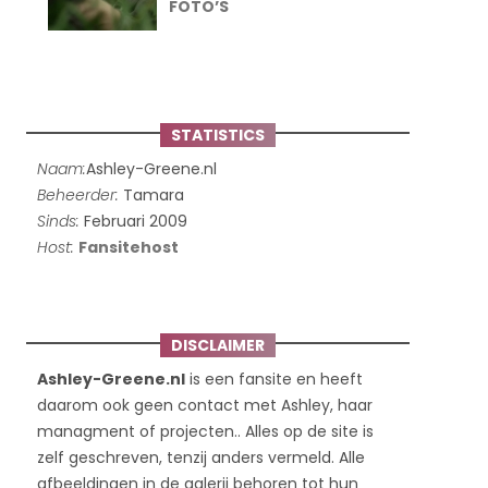
FOTO’S
STATISTICS
Naam:
Ashley-Greene.nl
Beheerder:
Tamara
Sinds:
Februari 2009
Host:
Fansitehost
DISCLAIMER
Ashley-Greene.nl
is een fansite en heeft
daarom ook geen contact met Ashley, haar
managment of projecten.. Alles op de site is
zelf geschreven, tenzij anders vermeld. Alle
afbeeldingen in de galerij behoren tot hun