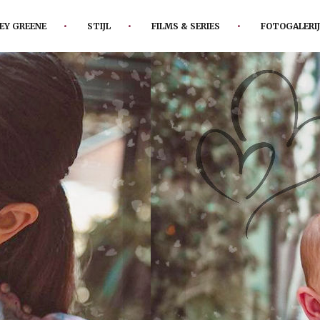
EY GREENE
STIJL
FILMS & SERIES
FOTOGALERIJ