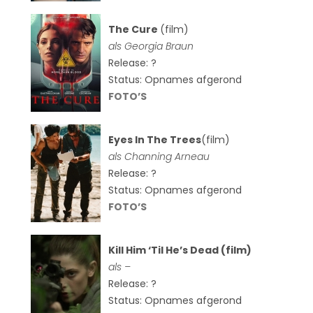
The Cure
(film)
als
Georgia Braun
Release: ?
Status: Opnames afgerond
FOTO’S
Eyes In The Trees
(film)
als Channing Arneau
Release: ?
Status: Opnames afgerond
FOTO’S
Kill Him ‘Til He’s Dead (film)
als –
Release: ?
Status: Opnames afgerond