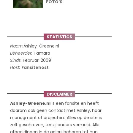
FOTO’S
STATISTICS
Naam:
Ashley-Greene.nl
Beheerder:
Tamara
Sinds:
Februari 2009
Host:
Fansitehost
DISCLAIMER
Ashley-Greene.nl
is een fansite en heeft
daarom ook geen contact met Ashley, haar
managment of projecten.. Alles op de site is
zelf geschreven, tenzij anders vermeld. Alle
afbeeldingen in de galerij behoren tot hun