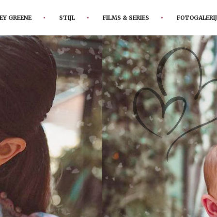
EY GREENE
STIJL
FILMS & SERIES
FOTOGALERIJ