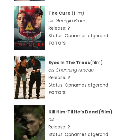
The Cure
(film)
als
Georgia Braun
Release: ?
Status: Opnames afgerond
FOTO’S
Eyes In The Trees
(film)
als Channing Arneau
Release: ?
Status: Opnames afgerond
FOTO’S
Kill Him ‘Til He’s Dead (film)
als –
Release: ?
Status: Opnames afgerond