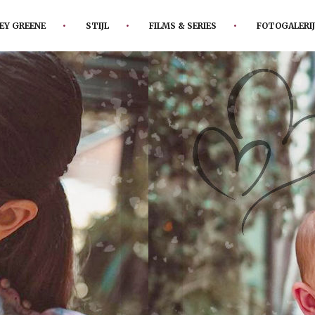
EY GREENE
STIJL
FILMS & SERIES
FOTOGALERIJ