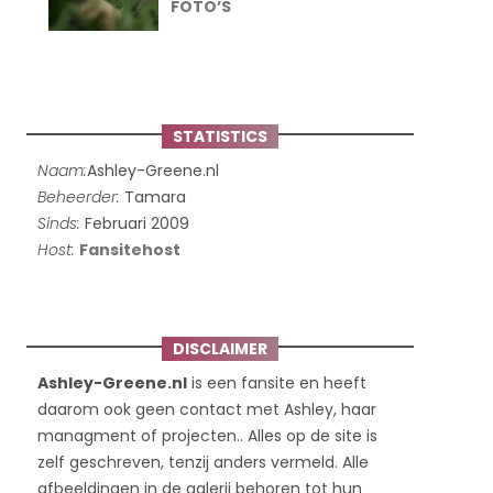
FOTO’S
STATISTICS
Naam:
Ashley-Greene.nl
Beheerder:
Tamara
Sinds:
Februari 2009
Host:
Fansitehost
DISCLAIMER
Ashley-Greene.nl
is een fansite en heeft
daarom ook geen contact met Ashley, haar
managment of projecten.. Alles op de site is
zelf geschreven, tenzij anders vermeld. Alle
afbeeldingen in de galerij behoren tot hun