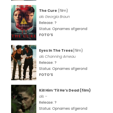
The Cure
(film)
als
Georgia Braun
Release: ?
Status: Opnames afgerond
FOTO’S
Eyes In The Trees
(film)
als Channing Arneau
Release: ?
Status: Opnames afgerond
FOTO’S
Kill Him ‘Til He’s Dead (film)
als –
Release: ?
Status: Opnames afgerond