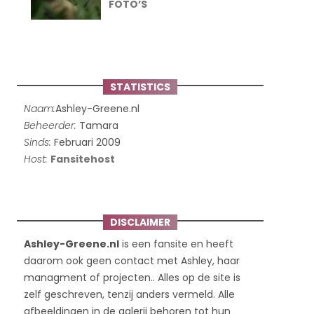
FOTO’S
STATISTICS
Naam:
Ashley-Greene.nl
Beheerder:
Tamara
Sinds:
Februari 2009
Host:
Fansitehost
DISCLAIMER
Ashley-Greene.nl
is een fansite en heeft
daarom ook geen contact met Ashley, haar
managment of projecten.. Alles op de site is
zelf geschreven, tenzij anders vermeld. Alle
afbeeldingen in de galerij behoren tot hun