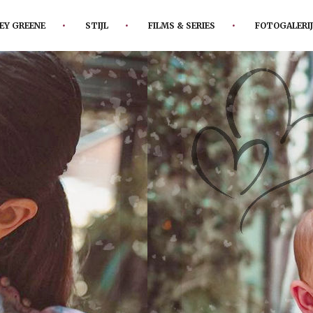
EY GREENE
STIJL
FILMS & SERIES
FOTOGALERIJ