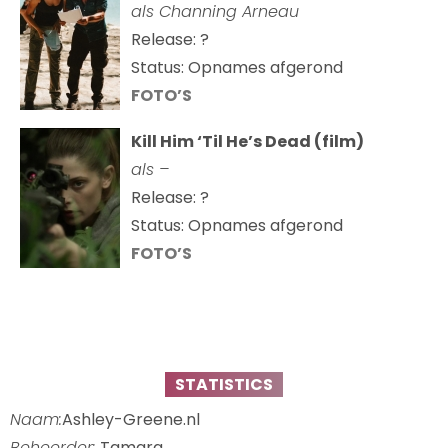
als Channing Arneau
Release: ?
Status: Opnames afgerond
FOTO’S
Kill Him ‘Til He’s Dead (film)
als –
Release: ?
Status: Opnames afgerond
FOTO’S
STATISTICS
Naam:
Ashley-Greene.nl
Beheerder:
Tamara