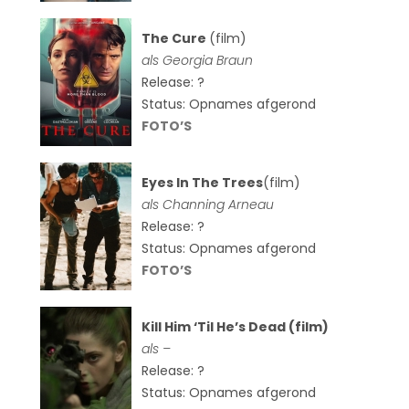
The Cure
(film)
als
Georgia Braun
Release: ?
Status: Opnames afgerond
FOTO’S
Eyes In The Trees
(film)
als Channing Arneau
Release: ?
Status: Opnames afgerond
FOTO’S
Kill Him ‘Til He’s Dead (film)
als –
Release: ?
Status: Opnames afgerond