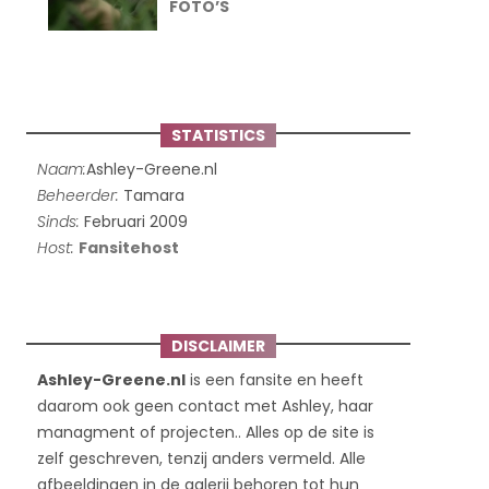
FOTO’S
STATISTICS
Naam:
Ashley-Greene.nl
Beheerder:
Tamara
Sinds:
Februari 2009
Host:
Fansitehost
DISCLAIMER
Ashley-Greene.nl
is een fansite en heeft
daarom ook geen contact met Ashley, haar
managment of projecten.. Alles op de site is
zelf geschreven, tenzij anders vermeld. Alle
afbeeldingen in de galerij behoren tot hun