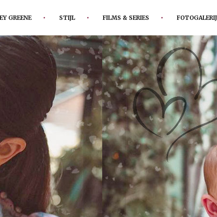
EY GREENE
STIJL
FILMS & SERIES
FOTOGALERIJ