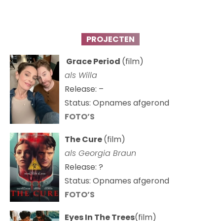
PROJECTEN
Grace Period
(film)
als Willa
Release: –
Status: Opnames afgerond
FOTO’S
The Cure
(film)
als
Georgia Braun
Release: ?
Status: Opnames afgerond
FOTO’S
Eyes In The Trees
(film)