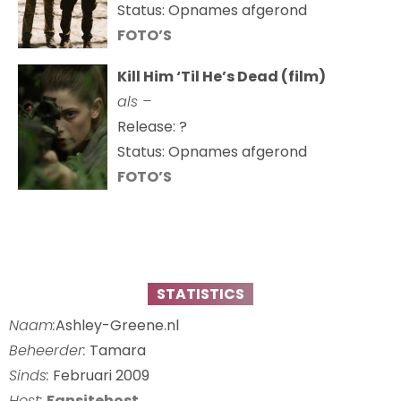
Status: Opnames afgerond
FOTO’S
Kill Him ‘Til He’s Dead (film)
als –
Release: ?
Status: Opnames afgerond
FOTO’S
STATISTICS
Naam:
Ashley-Greene.nl
Beheerder:
Tamara
Sinds:
Februari 2009
Host:
Fansitehost