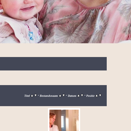
•
•
•
Titel
Bestandsnaam
Datum
Positie