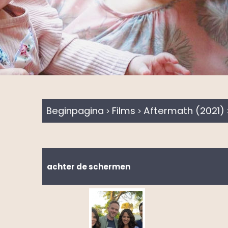
Beginpagina
Films
Aftermath (2021)
>
>
achter de schermen