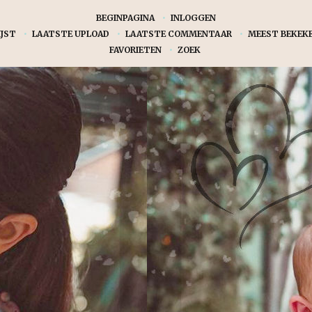
BEGINPAGINA
•
INLOGGEN
JST
•
LAATSTE UPLOAD
•
LAATSTE COMMENTAAR
•
MEEST BEKEK
FAVORIETEN
•
ZOEK