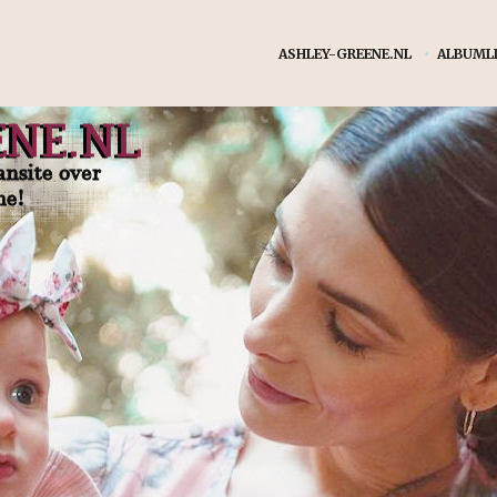
ASHLEY-GREENE.NL
•
ALBUMLI