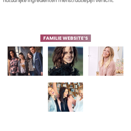
natuurlijke ingrediënten menstruatiepijn verlicht.
FAMILIE WEBSITE’S