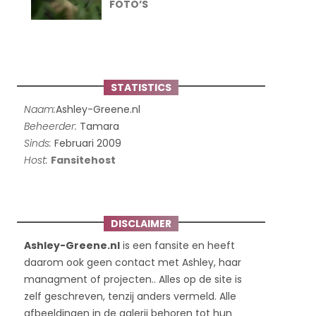
FOTO’S
STATISTICS
Naam:
Ashley-Greene.nl
Beheerder:
Tamara
Sinds:
Februari 2009
Host:
Fansitehost
DISCLAIMER
Ashley-Greene.nl
is een fansite en heeft
daarom ook geen contact met Ashley, haar
managment of projecten.. Alles op de site is
zelf geschreven, tenzij anders vermeld. Alle
afbeeldingen in de galerij behoren tot hun