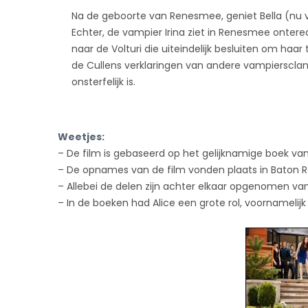
Na de geboorte van Renesmee, geniet Bella (nu 
Echter, de vampier Irina ziet in Renesmee onterec
naar de Volturi die uiteindelijk besluiten om haa
de Cullens verklaringen van andere vampiersclans
onsterfelijk is.
Weetjes:
– De film is gebaseerd op het gelijknamige boek va
– De opnames van de film vonden plaats in Baton Ro
– Allebei de delen zijn achter elkaar opgenomen van 
– In de boeken had Alice een grote rol, voornamelijk i