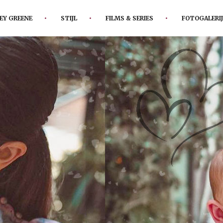
EY GREENE
STIJL
FILMS & SERIES
FOTOGALERIJ