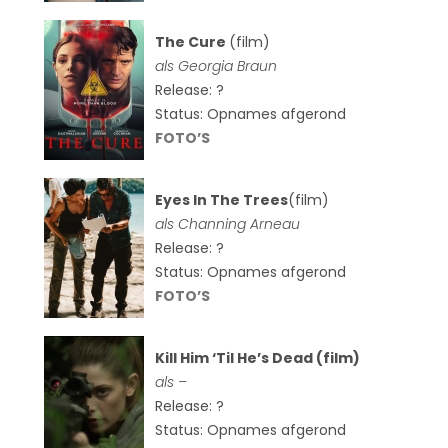
The Cure
(film)
als
Georgia Braun
Release: ?
Status: Opnames afgerond
FOTO’S
Eyes In The Trees
(film)
als Channing Arneau
Release: ?
Status: Opnames afgerond
FOTO’S
Kill Him ‘Til He’s Dead (film)
als –
Release: ?
Status: Opnames afgerond