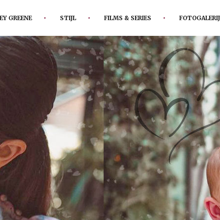
EY GREENE
STIJL
FILMS & SERIES
FOTOGALERIJ