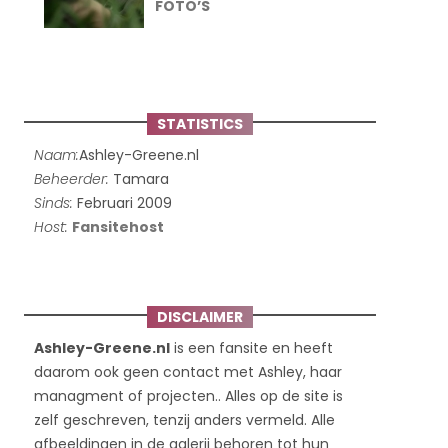
FOTO’S
STATISTICS
Naam:
Ashley-Greene.nl
Beheerder:
Tamara
Sinds:
Februari 2009
Host:
Fansitehost
DISCLAIMER
Ashley-Greene.nl
is een fansite en heeft
daarom ook geen contact met Ashley, haar
managment of projecten.. Alles op de site is
zelf geschreven, tenzij anders vermeld. Alle
afbeeldingen in de galerij behoren tot hun