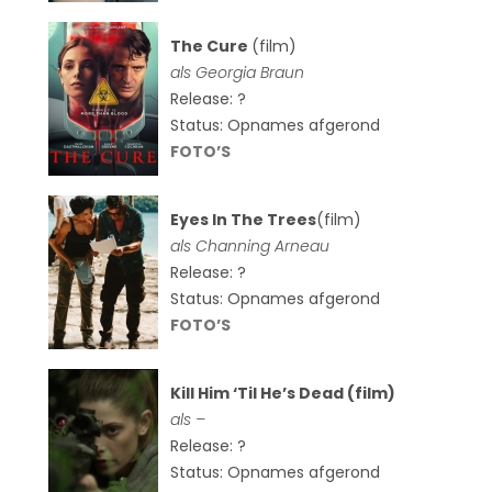
The Cure
(film)
als
Georgia Braun
Release: ?
Status: Opnames afgerond
FOTO’S
Eyes In The Trees
(film)
als Channing Arneau
Release: ?
Status: Opnames afgerond
FOTO’S
Kill Him ‘Til He’s Dead (film)
als –
Release: ?
Status: Opnames afgerond