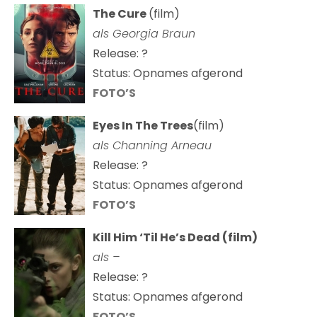
The Cure
(film)
als
Georgia Braun
Release: ?
Status: Opnames afgerond
FOTO’S
Eyes In The Trees
(film)
als Channing Arneau
Release: ?
Status: Opnames afgerond
FOTO’S
Kill Him ‘Til He’s Dead (film)
als –
Release: ?
Status: Opnames afgerond
FOTO’S