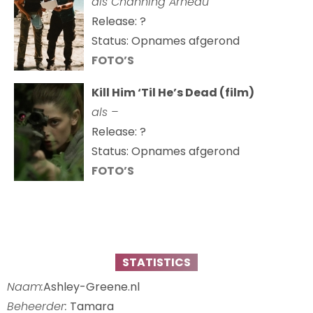
als Channing Arneau
Release: ?
Status: Opnames afgerond
FOTO’S
Kill Him ‘Til He’s Dead (film)
als –
Release: ?
Status: Opnames afgerond
FOTO’S
STATISTICS
Naam:
Ashley-Greene.nl
Beheerder:
Tamara