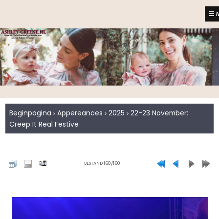
M
Beginpagina
Appereances
2025
22-23 November:
>
>
>
Creep It Real Festive
BESTAND 160/160