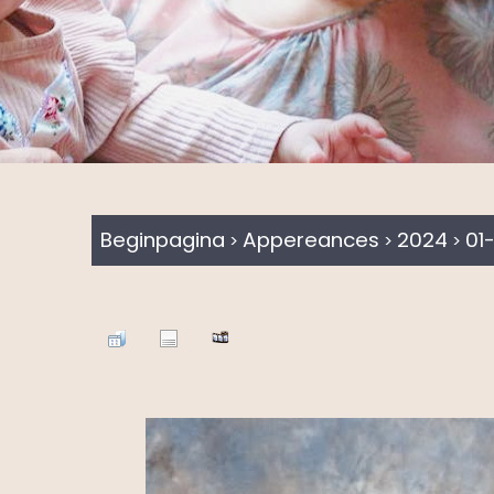
Beginpagina
Appereances
2024
01
>
>
>