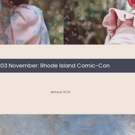
-03 November: Rhode Island Comic-Con
BESTAND 70/72