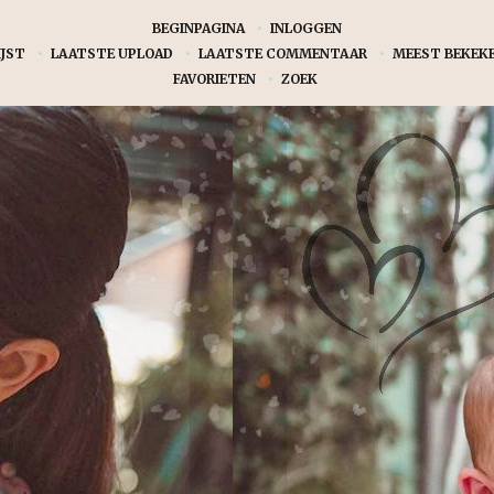
BEGINPAGINA
•
INLOGGEN
JST
•
LAATSTE UPLOAD
•
LAATSTE COMMENTAAR
•
MEEST BEKEK
FAVORIETEN
•
ZOEK