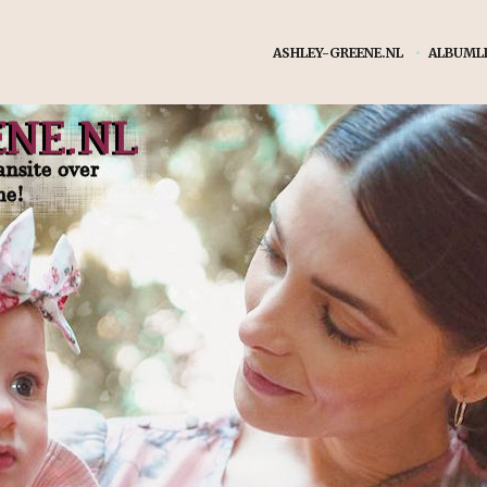
ASHLEY-GREENE.NL
•
ALBUMLI