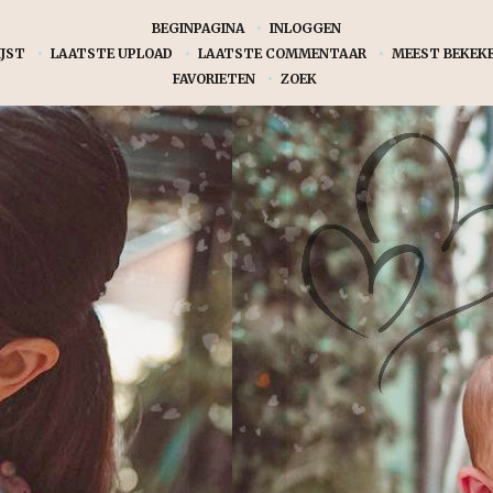
BEGINPAGINA
•
INLOGGEN
JST
•
LAATSTE UPLOAD
•
LAATSTE COMMENTAAR
•
MEEST BEKEK
FAVORIETEN
•
ZOEK