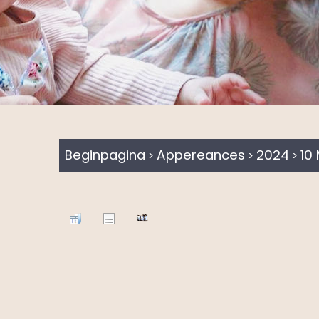
Beginpagina
Appereances
2024
10
>
>
>