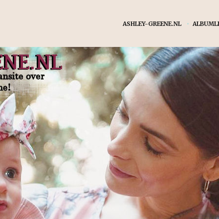
ASHLEY-GREENE.NL
•
ALBUMLI